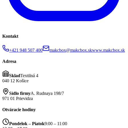
Kontakt
+421 948 507 400
makcbox@makcbox.sk
www.makcbox.sk
Adresa
Sklad
Textilná 4
040 12 Košice
Sídlo firmy
A. Rudnaya 198/7
971 01 Prievidza
Otváracie hodiny
Pondelok – Piatok
9:00 – 11:00