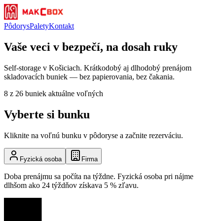
Pôdorys
Palety
Kontakt
Vaše veci v bezpečí, na dosah ruky
Self-storage v Košiciach. Krátkodobý aj dlhodobý prenájom
skladovacích buniek — bez papierovania, bez čakania.
8
z
26
buniek aktuálne voľných
Vyberte si bunku
Kliknite na voľnú bunku v pôdoryse a začnite rezerváciu.
Fyzická osoba
Firma
Doba prenájmu sa počíta na týždne. Fyzická osoba pri nájme
dlhšom ako 24 týždňov získava 5 % zľavu.
9