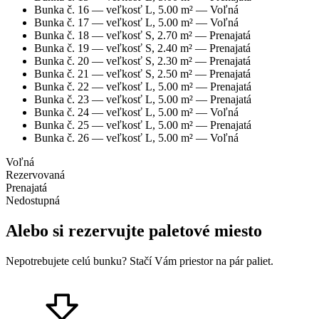
Bunka č.
16
— veľkosť
L
,
5.00
m² —
Voľná
Bunka č.
17
— veľkosť
L
,
5.00
m² —
Voľná
Bunka č.
18
— veľkosť
S
,
2.70
m² —
Prenajatá
Bunka č.
19
— veľkosť
S
,
2.40
m² —
Prenajatá
Bunka č.
20
— veľkosť
S
,
2.30
m² —
Prenajatá
Bunka č.
21
— veľkosť
S
,
2.50
m² —
Prenajatá
Bunka č.
22
— veľkosť
L
,
5.00
m² —
Prenajatá
Bunka č.
23
— veľkosť
L
,
5.00
m² —
Prenajatá
Bunka č.
24
— veľkosť
L
,
5.00
m² —
Voľná
Bunka č.
25
— veľkosť
L
,
5.00
m² —
Prenajatá
Bunka č.
26
— veľkosť
L
,
5.00
m² —
Voľná
Voľná
Rezervovaná
Prenajatá
Nedostupná
Alebo si rezervujte paletové miesto
Nepotrebujete celú bunku? Stačí Vám priestor na pár paliet.